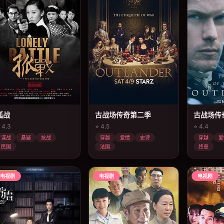
孤战
古战场传奇第二季
古战场传
 4.3
⭐ 4.5
⭐ 4.4
谍战
悬疑
抗战
穿越
爱情
史诗
穿越
爱
民国
法国
终章
电视剧
电视剧
电视剧