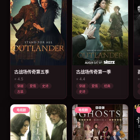
古战场传奇第五季
古战场传奇第一季
⭐ 4.5
⭐ 4.4
⭐
穿越
爱情
史诗
穿越
爱情
经典
古装
史诗
电视剧
电视剧