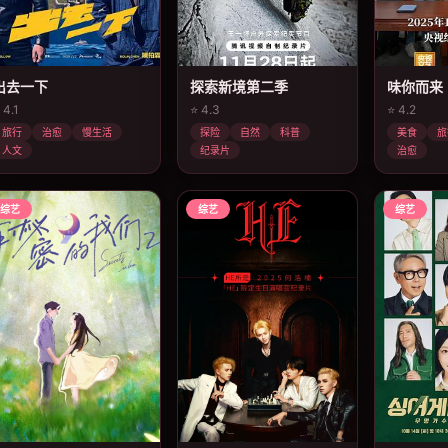
出去一下
探索新境第二季
味你而来
 4.1
⭐ 4.3
⭐ 4.2
旅行
治愈
慢生活
探险
自然
科普
美食
旅
人文
纪录片
治愈
综艺
综艺
综艺