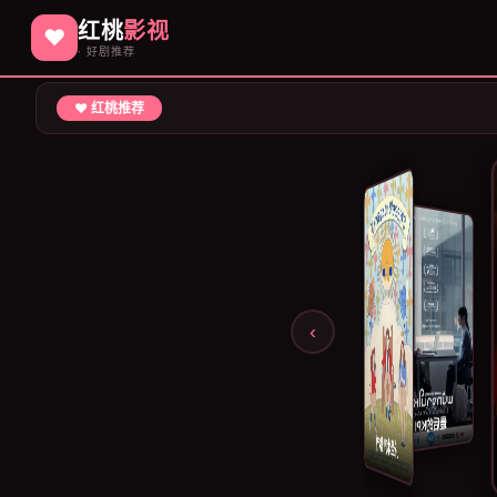
红桃
影视
♥
· 好剧推荐
♥ 红桃推荐
‹
最后的KPI
柠檬汽水圣礼