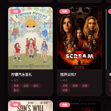
电影
电影
柠檬汽水圣礼
惊声尖叫7
⭐ 4.2
⭐ 4.0
⭐
青春
治愈
成长
恐怖
惊悚
经典
夏日
续集
电影
电影