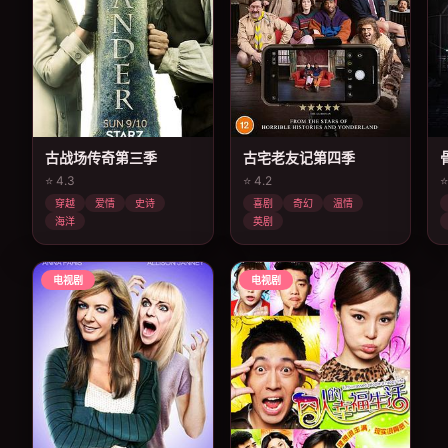
古战场传奇第三季
古宅老友记第四季
⭐ 4.3
⭐ 4.2
⭐
穿越
爱情
史诗
喜剧
奇幻
温情
海洋
英剧
电视剧
电视剧