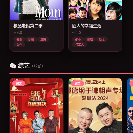
极品老妈第二季
囧人的幸福生活
⭐ 4.0
⭐ 4.0
喜剧
家庭
温情
都市
喜剧
励志
女性
打工人
🎭 综艺
（12部）
综艺
综艺