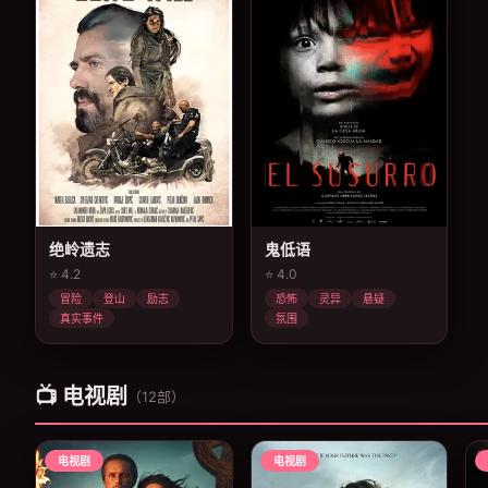
绝岭遗志
鬼低语
⭐ 4.2
⭐ 4.0
冒险
登山
励志
恐怖
灵异
悬疑
真实事件
氛围
📺 电视剧
（12部）
电视剧
电视剧