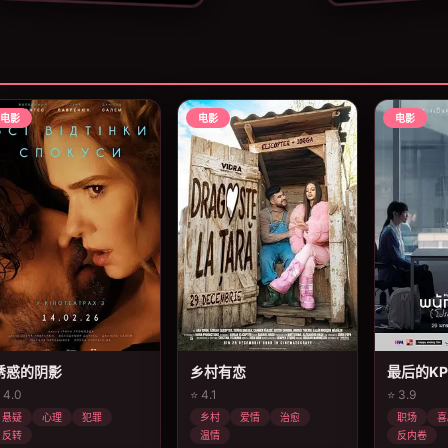
电影
电影
电影
诱惑的阴影
乡村有恋
最后的KP
 4.0
⭐ 4.1
⭐ 3.9
悬疑
心理
犯罪
乡村
爱情
治愈
职场
喜
反转
温情
反内卷