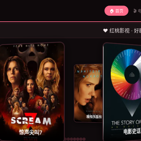
🏠 首页
🎬 
❤️ 红桃影视 · 好剧聚集地 · 每日
诱惑的阴影
故土的余响
乡村有恋
惊声尖叫7