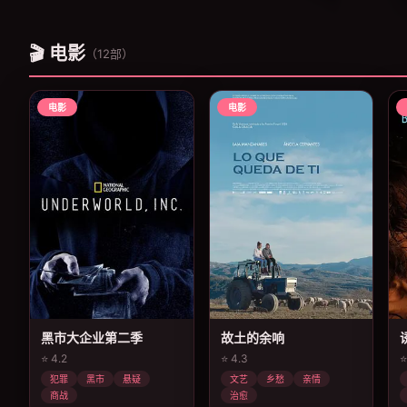
🎬 电影
（12部）
电影
电影
黑市大企业第二季
故土的余响
⭐ 4.2
⭐ 4.3
⭐
犯罪
黑市
悬疑
文艺
乡愁
亲情
商战
治愈