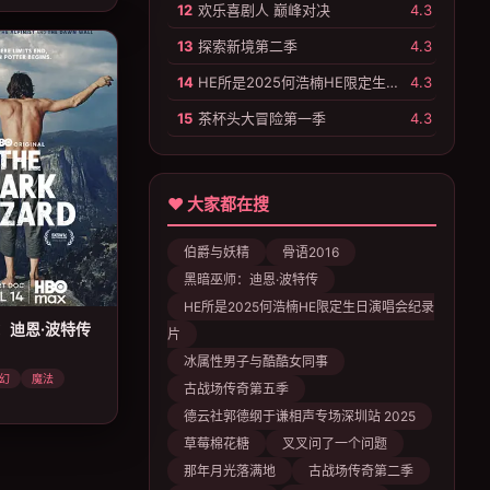
12
欢乐喜剧人 巅峰对决
4.3
13
探索新境第二季
4.3
14
HE所是2025何浩楠HE限定生日演唱会纪录片
4.3
15
茶杯头大冒险第一季
4.3
♥ 大家都在搜
伯爵与妖精
骨语2016
黑暗巫师：迪恩·波特传
HE所是2025何浩楠HE限定生日演唱会纪录
：迪恩·波特传
片
冰属性男子与酷酷女同事
幻
魔法
古战场传奇第五季
德云社郭德纲于谦相声专场深圳站 2025
草莓棉花糖
叉叉问了一个问题
那年月光落满地
古战场传奇第二季