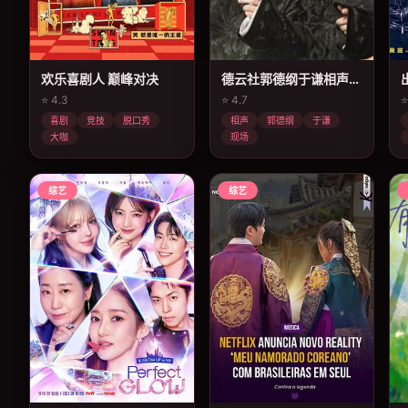
欢乐喜剧人 巅峰对决
德云社郭德纲于谦相声专场深圳站 2025
⭐ 4.3
⭐ 4.7
⭐
喜剧
竞技
脱口秀
相声
郭德纲
于谦
大咖
现场
综艺
综艺