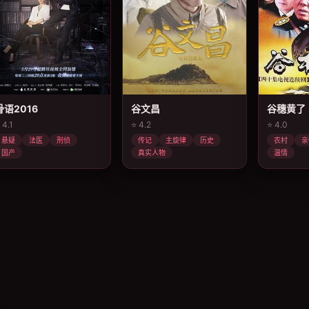
骨语2016
谷文昌
谷穗黄了
 4.1
⭐ 4.2
⭐ 4.0
悬疑
法医
刑侦
传记
主旋律
历史
农村
亲
国产
真实人物
温情