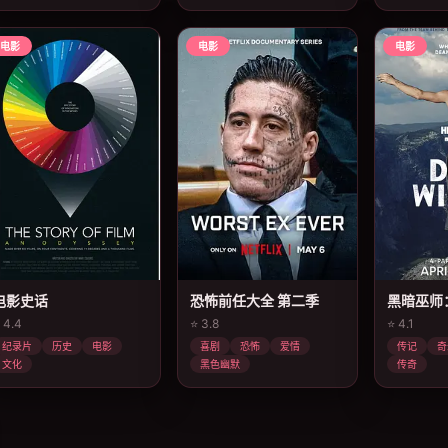
电影
电影
电影
电影史话
恐怖前任大全 第二季
黑暗巫师
 4.4
⭐ 3.8
⭐ 4.1
纪录片
历史
电影
喜剧
恐怖
爱情
传记
奇
文化
黑色幽默
传奇