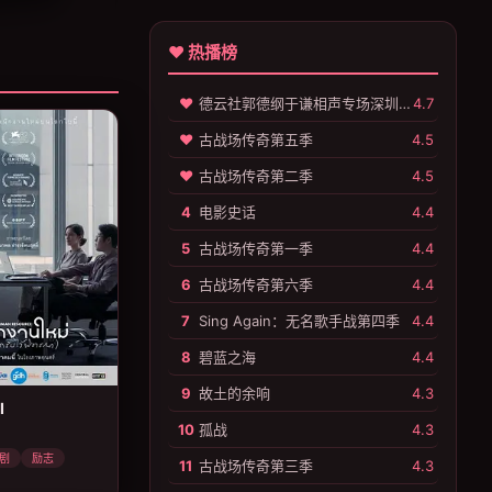
♥ 热播榜
♥
德云社郭德纲于谦相声专场深圳站 2025
4.7
♥
古战场传奇第五季
4.5
♥
古战场传奇第二季
4.5
4
电影史话
4.4
5
古战场传奇第一季
4.4
6
古战场传奇第六季
4.4
7
Sing Again：无名歌手战第四季
4.4
8
碧蓝之海
4.4
9
故土的余响
4.3
I
10
孤战
4.3
剧
励志
11
古战场传奇第三季
4.3